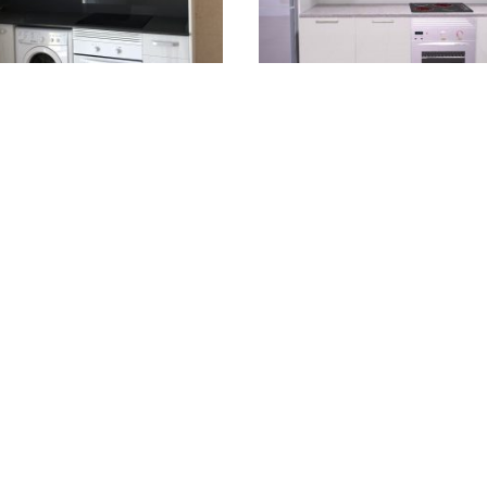
COCINA PROYECTOS
COCINA PROYECTOS
REALIZADOS 6
REALIZADOS 7
Por favor, contacta
Por favor, contacta
con nosotros para
con nosotros para
realizar el pedido.
realizar el pedido.
Gracias.
Gracias.
1
2
→