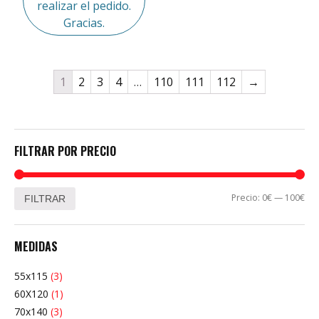
realizar el pedido.
Gracias.
1
2
3
4
…
110
111
112
→
FILTRAR POR PRECIO
Pre
Pre
Precio:
0€
—
100€
FILTRAR
mí
má
MEDIDAS
55x115
(3)
60X120
(1)
70x140
(3)