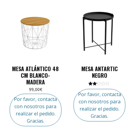
MESA ATLÁNTICO 48
MESA ANTARTIC
CM BLANCO-
NEGRO
MADERA
99,00
€
Valorado
Por favor, contacta
en
2.00
Por favor, contacta
con nosotros para
de 5
con nosotros para
realizar el pedido.
realizar el pedido.
Gracias.
Gracias.