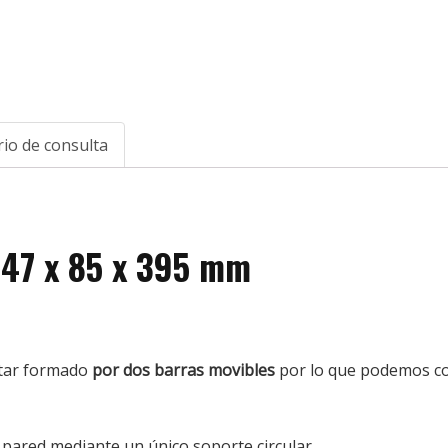
io de consulta
 47 x 85 x 395 mm
star formado
por dos barras movibles
por lo que podemos co
a pared mediante un único soporte circular.