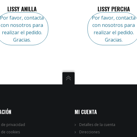
LISSY ANILLA
LISSY PERCHA
Por favor, contacta
Por favor, contacta
con nosotros para
con nosotros para
realizar el pedido.
realizar el pedido.
Gracias.
Gracias.
ACIÓN
MI CUENTA
a de privacidad
Detalles de la cuenta
a de cookies
Direcciones