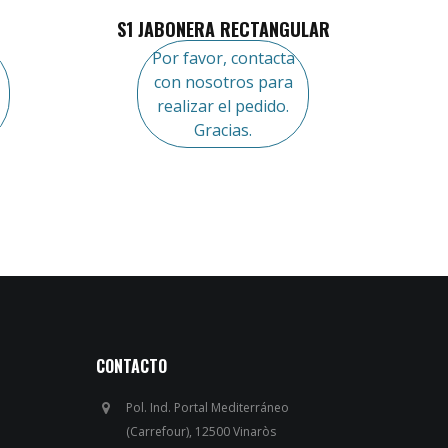
S1 JABONERA RECTANGULAR
Por favor, contacta
con nosotros para
realizar el pedido.
Gracias.
CONTACTO
Pol. Ind. Portal Mediterráneo
(Carrefour), 12500 Vinaròs