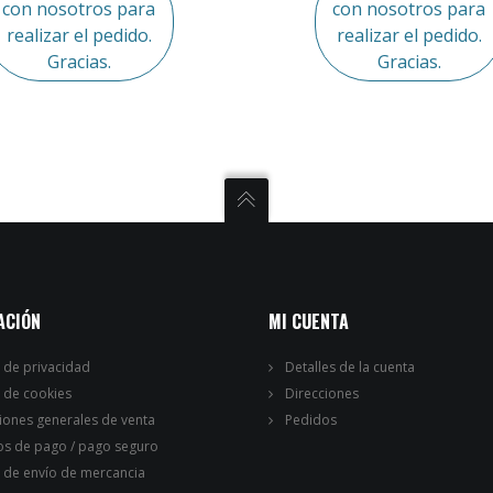
con nosotros para
con nosotros para
realizar el pedido.
realizar el pedido.
Gracias.
Gracias.
ACIÓN
MI CUENTA
a de privacidad
Detalles de la cuenta
a de cookies
Direcciones
iones generales de venta
Pedidos
s de pago / pago seguro
a de envío de mercancia