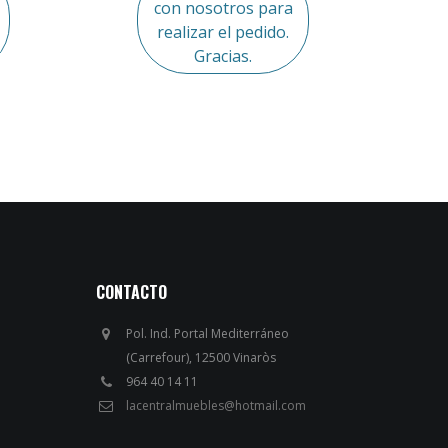
con nosotros para
realizar el pedido.
Gracias.
CONTACTO
Pol. Ind. Portal Mediterráneo
(Carrefour), 12500 Vinaròs
964 40 14 11
lacentralmuebles@hotmail.com