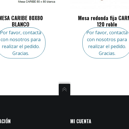
MESA CARIBE 80X80
Mesa redonda fija CAR
BLANCO
120 roble
Por favor, contacta
Por favor, contacta
con nosotros para
con nosotros para
realizar el pedido.
realizar el pedido.
Gracias.
Gracias.
ACIÓN
MI CUENTA