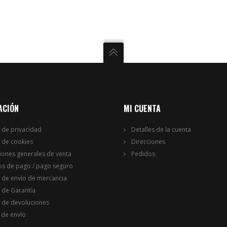
ACIÓN
MI CUENTA
a de privacidad
Detalles de la cuenta
a de cookies
Direcciones
iones generales de venta
Pedidos
s de pago / pago seguro
a de envío de mercancia
a de Garantía
a de devoluciones
 de envío