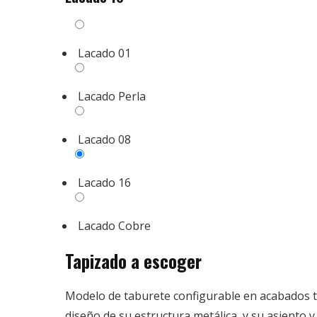
Lacado
Lacado 01
01
Lacado
Lacado Perla
Perla
Lacado
Lacado 08
08
Lacado
Lacado 16
16
Lacado
Lacado Cobre
Cobre
Tapizado a escoger
Modelo de taburete configurable en acabados ta
diseño de su estructura metálica, y su asiento 