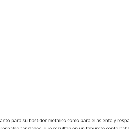
nto para su bastidor metálico como para el asiento y respald
y respaldo tapizados, que resultan en un taburete confortabl