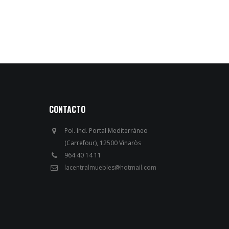
CONTACTO
Pol. Ind. Portal Mediterráneo
(Carrefour), 12500 Vinaròs
964 40 14 11
lacentralmuebles@hotmail.com